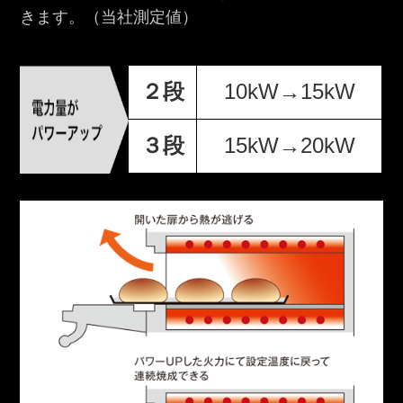
きます。（当社測定値）
２段
10kW→15kW
３段
15kW→20kW