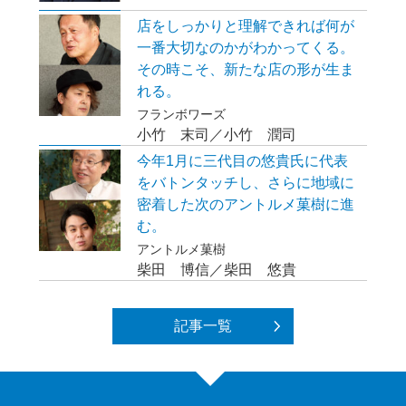
店をしっかりと理解できれば何が
一番大切なのかがわかってくる。
その時こそ、新たな店の形が生ま
れる。
フランボワーズ
小竹 末司／小竹 潤司
今年1月に三代目の悠貴氏に代表
をバトンタッチし、さらに地域に
密着した次のアントルメ菓樹に進
む。
アントルメ菓樹
柴田 博信／柴田 悠貴
記事一覧