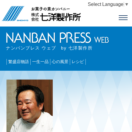
Select Language
▼
ナンバンプレス ウェブ by 七洋製作所
繁盛店物語
一生一品
心の風景
レシピ