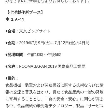
みなさまのご来場を心よりお待ちしております。
【七洋製作所ブース】
南 １Ａ-44
♦
会場
：東京ビッグサイト
♦
会期
：2019年7月9日(火)～7月12日(金)の4日間
♦
開場時間
：午前10時～午後5時
♦
名称
：FOOMA JAPAN 2019 国際食品工業展
♦
目的
：
食品機械・装置および関連機器に関する技術ならびに情
報の交流と普及をはかり、併せて食品産業の一層の発展
に寄与することとし、「食の安全・安心」に関心が高ま
る中、食品機械の最先端テクノロジー、製品、サービス