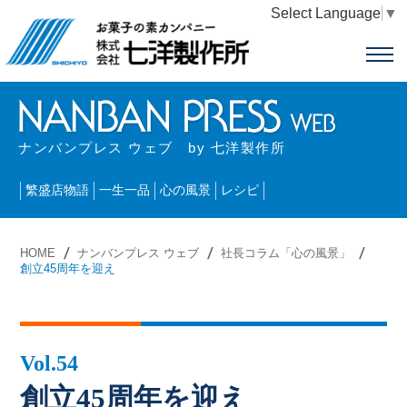
Select Language
▼
ナンバンプレス ウェブ by 七洋製作所
繁盛店物語
一生一品
心の風景
レシピ
HOME
ナンバンプレス ウェブ
社長コラム「心の風景」
創立45周年を迎え
Vol.54
創立45周年を迎え