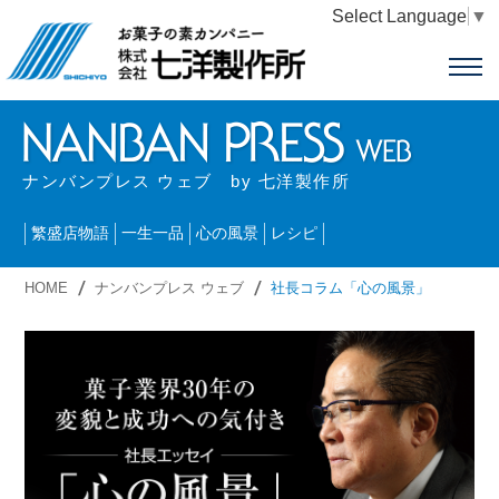
Select Language
▼
ナンバンプレス ウェブ by 七洋製作所
繁盛店物語
一生一品
心の風景
レシピ
HOME
ナンバンプレス ウェブ
社長コラム「心の風景」