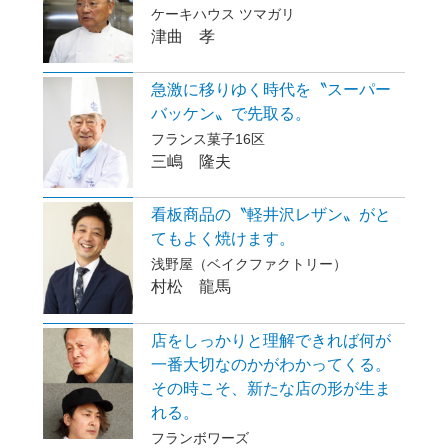
ケーキハウス ツマガリ
津曲 孝
急激に移りゆく時代を〝スーパー
バッケン〟で先取る。
フランス菓子16区
三嶋 隆夫
看板商品の〝軽井沢レザン〟がと
てもよく焼けます。
浅野屋（ベイクファクトリー）
村松 龍馬
店をしっかりと理解できれば何が
一番大切なのかがわかってくる。
その時こそ、新たな店の形が生ま
れる。
フランボワーズ