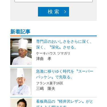
新着記事
専門店のおいしさをさらに深く、
深く、〝深化〟させる。
ケーキハウス ツマガリ
津曲 孝
急激に移りゆく時代を〝スーパー
バッケン〟で先取る。
フランス菓子16区
三嶋 隆夫
看板商品の〝軽井沢レザン〟がと