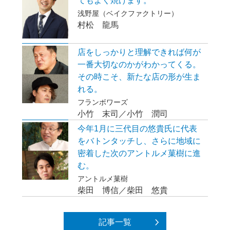
てもよく焼けます。
浅野屋（ベイクファクトリー）
村松 龍馬
店をしっかりと理解できれば何が
一番大切なのかがわかってくる。
その時こそ、新たな店の形が生ま
れる。
フランボワーズ
小竹 末司／小竹 潤司
今年1月に三代目の悠貴氏に代表
をバトンタッチし、さらに地域に
密着した次のアントルメ菓樹に進
む。
アントルメ菓樹
柴田 博信／柴田 悠貴
記事一覧