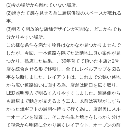
(1)今の場所から離れていない場所。
(2)焼きたて感を見せる為に厨房併設のスペースが取れる
事。
(3)明るく開放的な店舗デザインが可能な、どこからでも
分かりやすい場所。
この様な条件を満たす物件はなかなか見つかりませんで
したが、今回、一本道路を隔てた近隣地に良い案件が見
つかり、熟慮した結果、、30年育てて頂いた本店と2号
店を統合させる形で移転し、全てにレベルアップを図る
事を決断しました。レイアウトは、これまでの狭い路地
から広い道路沿いに面する為、店舗は間口を広く取り、
LED照明導入で明るく入りやすくしました。道路側から
も厨房まで動きが見えるよう工夫。以前は実現がしずら
かった焼ギフトの展開へ持って行く為に、店舗奥にスル
ーオーブンを設置し、そこから生と焼きをしっかり分け
て視覚から明確に分かり易くレイアウト。オーブンの前