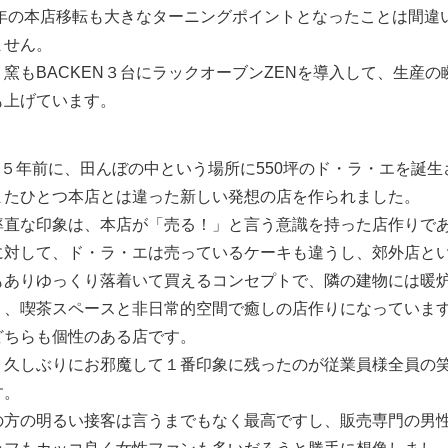
01年の本店移転も大きなターニングポイントとなったことは間違
ません。
、窯もBACKEN３台にラックオーブンZENを導入して、生産の
も上げています。
５年前に、田んぼの中という場所に550坪のド・ラ・エを誕生
またひとつ本店とは違った新しい発想の店を作られました。
率直な印象は、本店が「売る！」と言う意識を持った店作りで
に対して、ド・ラ・エは売っているケーキも違うし、郊外店と
もありゆっくり落着いて買えるコンセプトで、隣の建物には暖
り、喫茶スペースと非日常的空間で癒しの店作りになっていま
どちらも個性のある店です。
、久しぶりにお邪魔して１番印象に残ったのが従業員様全員の
す。
の方の明るい接客は言うまでもなく最高ですし、販売専門の男