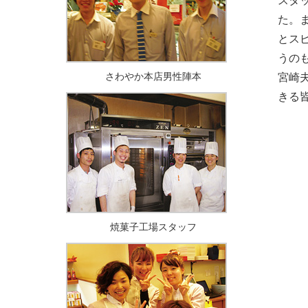
スタ
た。
とス
うの
さわやか本店男性陣本
宮崎
きる
焼菓子工場スタッフ