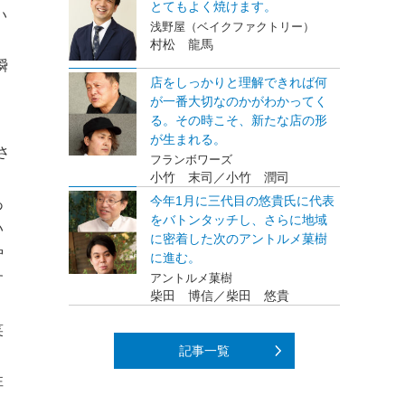
とてもよく焼けます。
い
浅野屋（ベイクファクトリー）
村松 龍馬
瞬
店をしっかりと理解できれば何
が一番大切なのかがわかってく
る。その時こそ、新たな店の形
が生まれる。
さ
フランボワーズ
小竹 末司／小竹 潤司
今年1月に三代目の悠貴氏に代表
あ
をバトンタッチし、さらに地域
い
に密着した次のアントルメ菓樹
炉
に進む。
す
アントルメ菓樹
柴田 博信／柴田 悠貴
笑
記事一覧
性