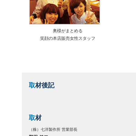
奥様がまとめる
笑顔の本店販売女性スタッフ
取
材後記
取
材
（株）七洋製作所 営業部長