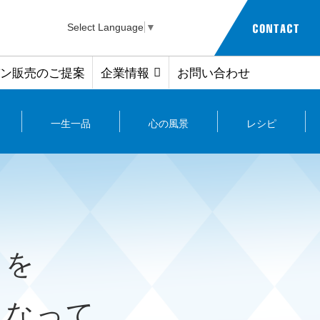
Select Language
▼
ン販売のご提案
企業情報
お問い合わせ
一生一品
心の風景
レシピ
とを
て......