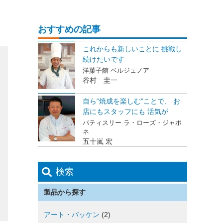
おすすめの記事
これからも新しいことに 挑戦し
続けたいです
洋菓子館 ベルジェノア
谷村 圭一
自ら“焼成を楽しむ”ことで、 お
店にもスタッフにも 活気が
パティスリー ラ・ローズ・ジャポ
ネ
五十嵐 宏
検索
製品から探す
アート・バッケン
(2)