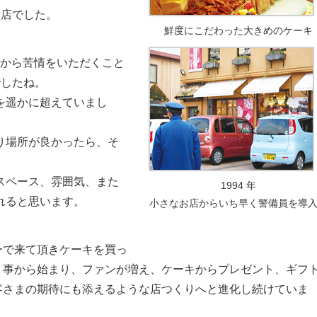
お店でした。
鮮度にこだわった大きめのケーキ
から苦情をいただくこと
でしたね。
を遥かに超えていまし
り場所が良かったら、そ
スペース、雰囲気、また
1994 年
れると思います。
小さなお店からいち早く警備員を導
ーで来て頂きケーキを買っ
く事から始まり、ファンが増え、ケーキからプレゼント、ギフ
客さまの期待にも添えるような店つくりへと進化し続けていま