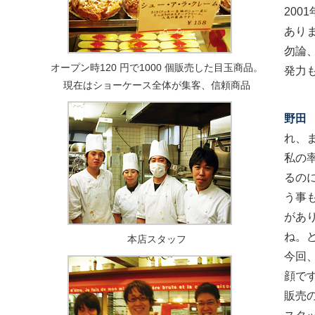
20
あり
勿論
オープン時120 円で1000 個販売した目玉商品。
発力
現在はショーケース全体が集客、信頼商品
野田
れ、
私の
るの
う事
があ
ね。
本店スタッフ
今回
顔で
販売