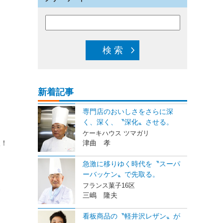
新着記事
専門店のおいしさをさらに深
く、深く、〝深化〟させる。
ケーキハウス ツマガリ
津曲 孝
入！
急激に移りゆく時代を〝スーパ
ーバッケン〟で先取る。
フランス菓子16区
ト
三嶋 隆夫
看板商品の〝軽井沢レザン〟が