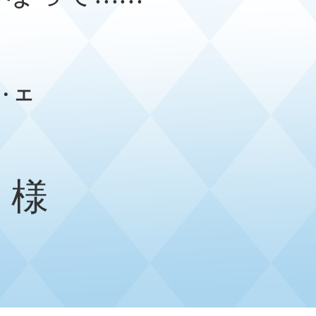
・エ
 様