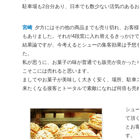
駐車場も2台分あり、日本でも数少ない活気のある
宮崎
夕方にはその他の商品までも売り切れ、お客様
もありました。それが4段窯に入れ替えるきっかけ
結果論ですが、今考えるとシューの集客効果は予想
た。
私が思うに、お菓子の味が普通でも販売が良かった
こそこには売れると思います。
ましてやお菓子が美味しく大きく安く、場所、駐車
来たくなる接客とトータルで素敵になれば何倍も売
シュ
て頂
とお
す。