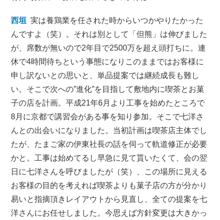
西垣
実は養鶏業を任された時からいつかやりたかった
んですよ（笑）。それは別として「但熊」は伸びました
が、席数が無いので2年目で2500万を超え頭打ちに。連
休で4時間待ちという事態になりこのままではお客様に
申し訳ないとの思いと、単品提案では継続成長も難し
い。そこで次への”進化”を目指して敷地内に喫茶とお菓
子の店を計画。平成21年6月より工事を始めたところで
8月に京都で講習会がある事を知り参加。そこで七洋さ
んとの出会いになりました。当初計画は喫茶店主体でし
たが、たまご家の伊東社長の話を伺って軌道修正が必要
かと。工事は始めてるし早急に見て貰いたくて、会の翌
日に七洋さんを呼びましたが（笑）、この場所に見える
お客様の目的を考えれば喫茶よりも菓子店の方が分かり
易いと指摘頂きレイアウトから見直し、全ての提案を七
洋さんにお任せしました。今思えば方針変更は大きかっ