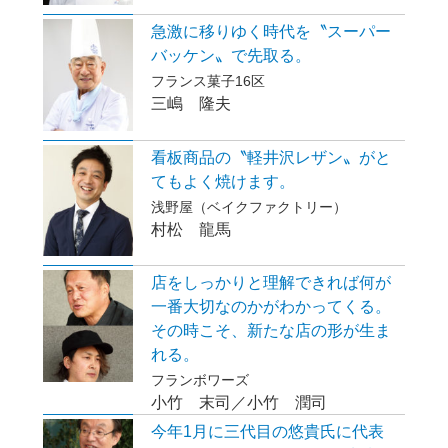
急激に移りゆく時代を〝スーパー
バッケン〟で先取る。
フランス菓子16区
三嶋 隆夫
看板商品の〝軽井沢レザン〟がと
てもよく焼けます。
浅野屋（ベイクファクトリー）
村松 龍馬
店をしっかりと理解できれば何が
一番大切なのかがわかってくる。
その時こそ、新たな店の形が生ま
れる。
フランボワーズ
小竹 末司／小竹 潤司
今年1月に三代目の悠貴氏に代表