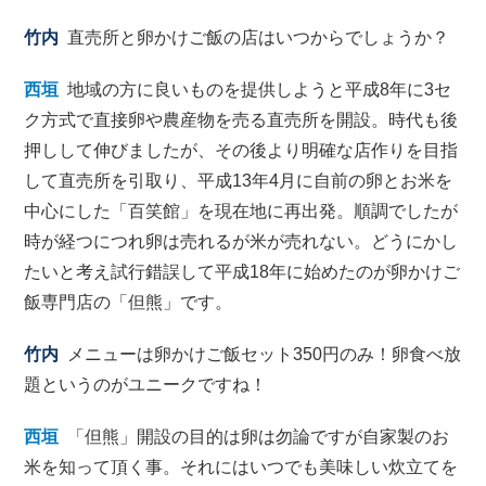
竹内
直売所と卵かけご飯の店はいつからでしょうか？
西垣
地域の方に良いものを提供しようと平成8年に3セ
ク方式で直接卵や農産物を売る直売所を開設。時代も後
押しして伸びましたが、その後より明確な店作りを目指
して直売所を引取り、平成13年4月に自前の卵とお米を
中心にした「百笑館」を現在地に再出発。順調でしたが
時が経つにつれ卵は売れるが米が売れない。どうにかし
たいと考え試行錯誤して平成18年に始めたのが卵かけご
飯専門店の「但熊」です。
竹内
メニューは卵かけご飯セット350円のみ！卵食べ放
題というのがユニークですね！
西垣
「但熊」開設の目的は卵は勿論ですが自家製のお
米を知って頂く事。それにはいつでも美味しい炊立てを