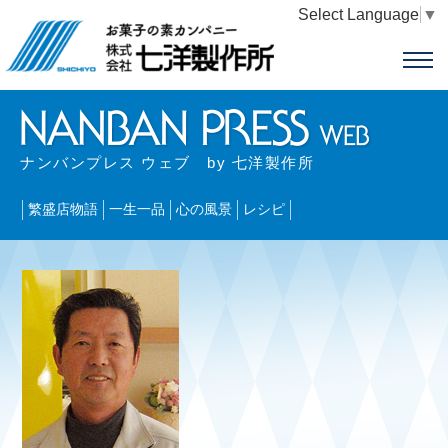
Select Language
▼
ナンバンプレス ウェブ by 七洋製作所
繁盛店物語
一生一品
心の風景
レシピ