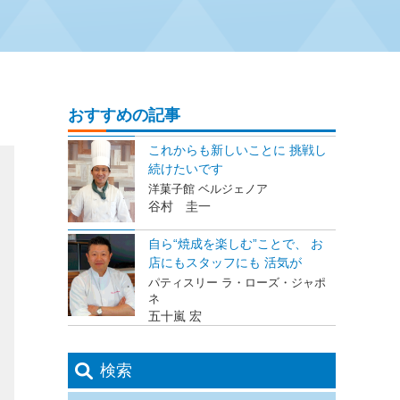
おすすめの記事
これからも新しいことに 挑戦し
続けたいです
洋菓子館 ベルジェノア
谷村 圭一
自ら“焼成を楽しむ”ことで、 お
店にもスタッフにも 活気が
パティスリー ラ・ローズ・ジャポ
ネ
五十嵐 宏
検索