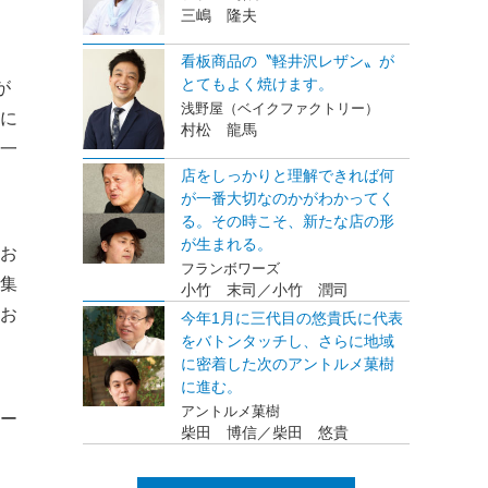
三嶋 隆夫
看板商品の〝軽井沢レザン〟が
とてもよく焼けます。
が
浅野屋（ベイクファクトリー）
に
村松 龍馬
一
店をしっかりと理解できれば何
が一番大切なのかがわかってく
る。その時こそ、新たな店の形
が生まれる。
お
フランボワーズ
集
小竹 末司／小竹 潤司
お
今年1月に三代目の悠貴氏に代表
をバトンタッチし、さらに地域
に密着した次のアントルメ菓樹
に進む。
アントルメ菓樹
ー
柴田 博信／柴田 悠貴
」