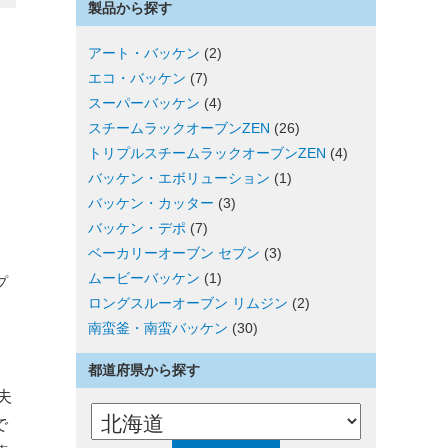
製品から探す
アート・バッケン
(2)
エコ・バッケン
(7)
スーパーバッケン
(4)
スチームラックオーブンZEN
(26)
トリプルスチームラックオーブンZEN
(4)
バッケン・エボリューション
(1)
バッケン・カッター
(3)
バッケン・デポ
(7)
ベーカリーオーブン セブン
(3)
ムービーバッケン
(1)
プ
ロングスルーオーブン リムジン
(2)
南蛮釜・南蛮バッケン
(30)
父
都道府県から探す
夫
で