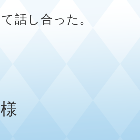
って話し合った。
 様