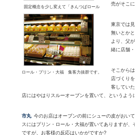
売がそこに
固定概念を少し変えて「きんつばロール
東京では見
無いとかと
より、父が
緒に店舗・
そこからは
ロール・プリン・大福 集客力抜群です。
店づくりを
客していた
店にはやはりスルーオーブンを置いて、というよう
市丸
今のお店はオーブンの前にシューの皮がおいて
スにはプリン・ロール・大福が置いてありますが、
ですが、お客様の反応はいかがですか?