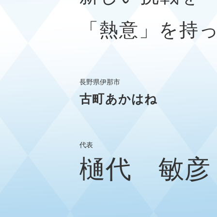
「熱意」を持
長野県伊那市
古町あかはね
代表
樋代 敏彦