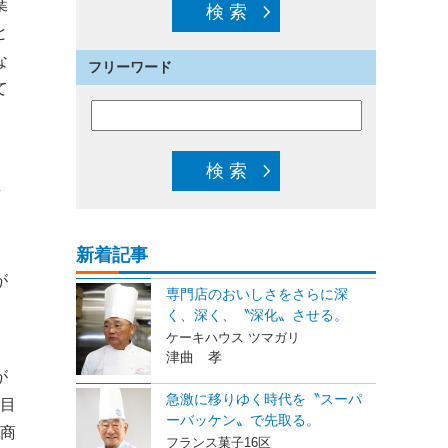
葉
と
な
フリーワード
て
思
新着記事
が
専門店のおいしさをさらに深
く、深く、〝深化〟させる。
ケーキハウス ツマガリ
津曲 孝
が
急激に移りゆく時代を〝スーパ
目
ーバッケン〟で先取る。
商
フランス菓子16区