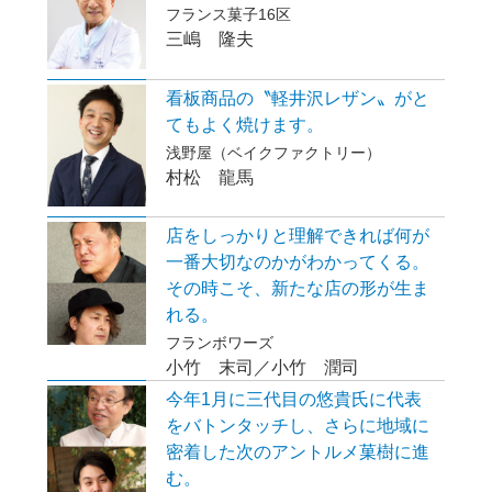
フランス菓子16区
三嶋 隆夫
看板商品の〝軽井沢レザン〟がと
てもよく焼けます。
浅野屋（ベイクファクトリー）
村松 龍馬
店をしっかりと理解できれば何が
一番大切なのかがわかってくる。
その時こそ、新たな店の形が生ま
れる。
フランボワーズ
小竹 末司／小竹 潤司
今年1月に三代目の悠貴氏に代表
をバトンタッチし、さらに地域に
密着した次のアントルメ菓樹に進
む。