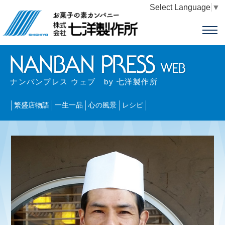
Select Language
▼
ナンバンプレス ウェブ by 七洋製作所
繁盛店物語
一生一品
心の風景
レシピ