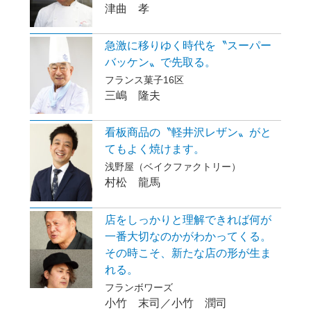
津曲 孝
急激に移りゆく時代を〝スーパー
バッケン〟で先取る。
フランス菓子16区
三嶋 隆夫
看板商品の〝軽井沢レザン〟がと
てもよく焼けます。
浅野屋（ベイクファクトリー）
村松 龍馬
店をしっかりと理解できれば何が
一番大切なのかがわかってくる。
その時こそ、新たな店の形が生ま
れる。
フランボワーズ
小竹 末司／小竹 潤司