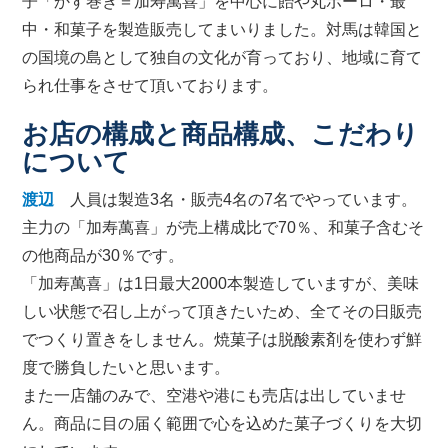
子「かす巻き＝加寿萬喜」を中心に飴や丸ボーロ・最
中・和菓子を製造販売してまいりました。対馬は韓国と
の国境の島として独自の文化が育っており、地域に育て
られ仕事をさせて頂いております。
お店の構成と商品構成、こだわり
について
渡辺
人員は製造3名・販売4名の7名でやっています。
主力の「加寿萬喜」が売上構成比で70％、和菓子含むそ
の他商品が30％です。
「加寿萬喜」は1日最大2000本製造していますが、美味
しい状態で召し上がって頂きたいため、全てその日販売
でつくり置きをしません。焼菓子は脱酸素剤を使わず鮮
度で勝負したいと思います。
また一店舗のみで、空港や港にも売店は出していませ
ん。商品に目の届く範囲で心を込めた菓子づくりを大切