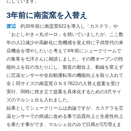
にしています。
3年前に南蛮窯を入替え
渡辺
約30年前に南蛮窯622を導入し「カステラ」や
「おとしやき＝丸ボーロ」を焼いていましたが、ここ数
年の人口減少や高齢化に危機感を覚え特に子供世代の来
店機会を増やしたいと考えて4年前にシュークリームで
の集客を七洋さんに相談しました。その際オーブンの性
能向上を目の当たりにし、製造の都合上、動線を変えず
に芯温センサーや全自動運転等の機能向上を取り入れて
全く同サイズの南蛮窯ＯＮＳ?622の入替え提案を受け
実行、同時に焼き立て提案を具体化するための3尺サイ
ズのマルシェ台も入れました。
結果としてシュークリームは勿論ですが、カステラを芯
温センサーでの焼成に改める事で品質向上と生産性向上
を果たす事ができ、マルシェ台のみで日商が3万増えま