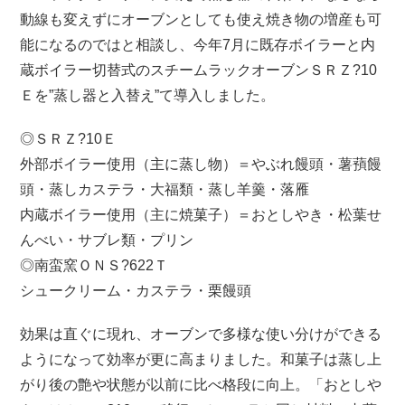
動線も変えずにオーブンとしても使え焼き物の増産も可
能になるのではと相談し、今年7月に既存ボイラーと内
蔵ボイラー切替式のスチームラックオーブンＳＲＺ?10
Ｅを”蒸し器と入替え”て導入しました。
◎ＳＲＺ?10Ｅ
外部ボイラー使用（主に蒸し物）＝やぶれ饅頭・薯蕷饅
頭・蒸しカステラ・大福類・蒸し羊羹・落雁
内蔵ボイラー使用（主に焼菓子）＝おとしやき・松葉せ
んべい・サブレ類・プリン
◎南蛮窯ＯＮＳ?622Ｔ
シュークリーム・カステラ・栗饅頭
効果は直ぐに現れ、オーブンで多様な使い分けができる
ようになって効率が更に高まりました。和菓子は蒸し上
がり後の艶や状態が以前に比べ格段に向上。「おとしや