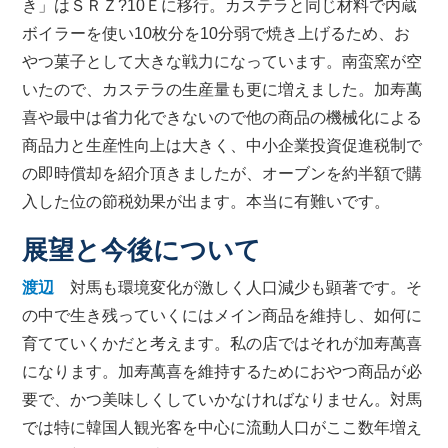
き」はＳＲＺ?10Ｅに移行。カステラと同じ材料で内蔵
ボイラーを使い10枚分を10分弱で焼き上げるため、お
やつ菓子として大きな戦力になっています。南蛮窯が空
いたので、カステラの生産量も更に増えました。加寿萬
喜や最中は省力化できないので他の商品の機械化による
商品力と生産性向上は大きく、中小企業投資促進税制で
の即時償却を紹介頂きましたが、オーブンを約半額で購
入した位の節税効果が出ます。本当に有難いです。
展望と今後について
渡辺
対馬も環境変化が激しく人口減少も顕著です。そ
の中で生き残っていくにはメイン商品を維持し、如何に
育てていくかだと考えます。私の店ではそれが加寿萬喜
になります。加寿萬喜を維持するためにおやつ商品が必
要で、かつ美味しくしていかなければなりません。対馬
では特に韓国人観光客を中心に流動人口がここ数年増え