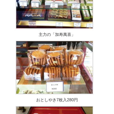
主力の「加寿萬喜」
おとしやき7枚入280円