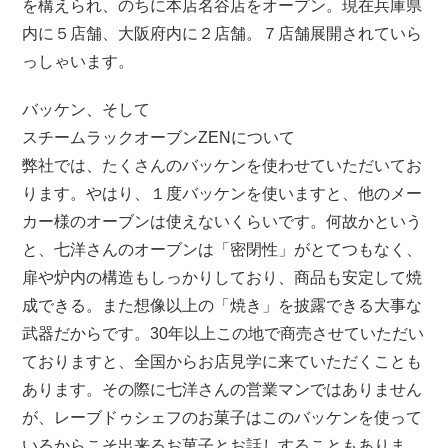
を構えられ、のちに本店名谷店をオープン。現在兵庫県
内に５店舗、大阪府内に２店舗。７店舗展開されていら
っしゃいます。
バッケン、そして
スチームラックオーブンZENについて
弊社では、たくさんのバッケンを使わせていただいてお
ります。やはり、１度バッケンを使いますと、他のメー
カー様のオーブンは使えないくらいです。何故かという
と、七洋さんのオーブンは「密閉性」がとてつもなく、
扉や炉内の構造もしっかりしており、商品も安定して焼
成できる。また想像以上の「焼き」を披露できる大事な
武器だからです。30年以上この地で商売させていただい
ておりますと、全国からお店見学に来ていただくことも
あります。その際に七洋さんの営業マンではありません
が、レーブドゥシェフのお菓子はこのバッケンを使って
いるからこそ出来るお菓子とお話しすることもありま