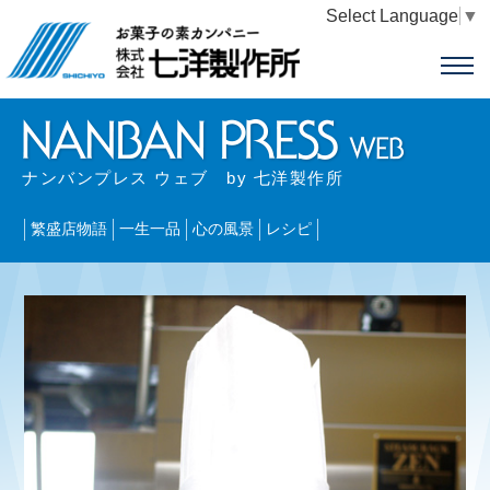
Select Language
▼
ナンバンプレス ウェブ by 七洋製作所
繁盛店物語
一生一品
心の風景
レシピ