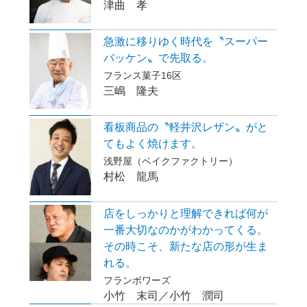
津曲 孝
急激に移りゆく時代を〝スーパー
バッケン〟で先取る。
フランス菓子16区
三嶋 隆夫
看板商品の〝軽井沢レザン〟がと
てもよく焼けます。
浅野屋（ベイクファクトリー）
村松 龍馬
店をしっかりと理解できれば何が
一番大切なのかがわかってくる。
その時こそ、新たな店の形が生ま
れる。
フランボワーズ
小竹 末司／小竹 潤司